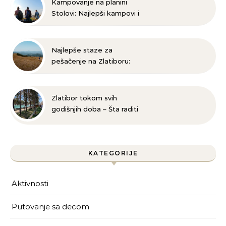
Kampovanje na planini
Stolovi: Najlepši kampovi i
prirodne lokacije
Najlepše staze za
pešačenje na Zlatiboru:
Istražite lepotu Srbije
Zlatibor tokom svih
godišnjih doba – Šta raditi
zimi, proleće, leti i jeseni?
KATEGORIJE
Aktivnosti
Putovanje sa decom