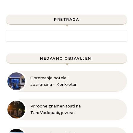
PRETRAGA
Pretraga za:
NEDAVNO OBJAVLJENI
Opremanje hotela i
apartmana – Konkretan
plan za uspešnu
realizaciju
Prirodne znamenitosti na
Tari: Vodopadi, jezera i
planinske staze