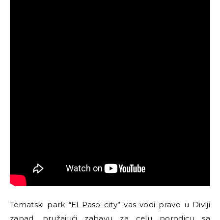
Tematski park “
El Paso city
” vas vodi pravo u Divlji
zapad, pružajući zabavu za celu porodicu sa