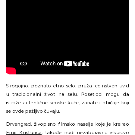
Sirogojno, poznato etno selo, pruža jedinstven uvid
u tradicionalni život na selu. Posetioci mogu da
istraže autentične seoske kuće, zanate i običaje koji
se ovde pažljivo čuvaju.
Drvengrad, živopisno filmsko naselje koje je kreirao
Emir Kusturica
, takođe nudi nezaboravno iskustvo