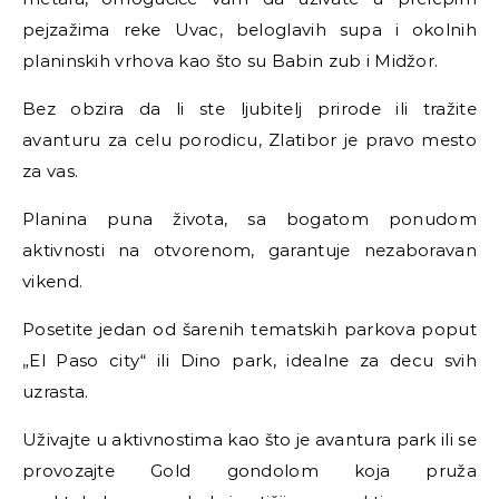
pejzažima reke Uvac, beloglavih supa i okolnih
planinskih vrhova kao što su Babin zub i Midžor.
Bez obzira da li ste ljubitelj prirode ili tražite
avanturu za celu porodicu, Zlatibor je pravo mesto
za vas.
Planina puna života, sa bogatom ponudom
aktivnosti na otvorenom, garantuje nezaboravan
vikend.
Posetite jedan od šarenih tematskih parkova poput
„El Paso city“ ili Dino park, idealne za decu svih
uzrasta.
Uživajte u aktivnostima kao što je avantura park ili se
provozajte Gold gondolom koja pruža