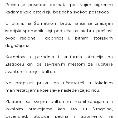
Pećina je posebno poznata po svojim bigrenim
kadama koje ostavljaju bez daha svakog posetioca.
U blizini, na Šumatnom brdu, nalazi se značajan
istorijski spomenik koji podseća na hrabru prošlost
ovog regiona i doprinos u bitnim istorijskim
događajima.
Kombinacija prirodnih i kulturnih atrakcija na
Zlatiboru čini ga savršenim mestom za ljubitelje
avanture, istorije i kulture.
Ne propusti priliku da učestvuješ u lokalnim
manifestacijama koje slave nasleđe i zajednicu.
Zlatibor, sa svojim kulturnim manifestacijama i
lokalnim atrakcijama kao što su Sirogojno,
Drvengrad, Stopića pećina i Spomenik na