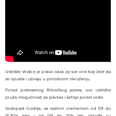
Izletište Vodice je prava oaza za sve one koji žele da
se opuste i uživaju u prirodnom okruženju.
Pored prekrasnog Ribničkog jezera, ovo izletište
pruža mogućnosti za piknike i šetnje pored vode.
Vodopadi Gostilje, sa radnim vremenom od 09 do
16:30h zimi i od 09 do 20h leti, takođe su