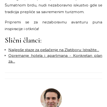
Šumatnom brdu, nudi nezaboravno iskustvo gde se
tradicija prepliće sa savremenim turizmom.
Pripremi se za nezaboravnu avanturu puna
inspiracije i otkrića!
Slični članci:
Najlepše staze za pešačenje na Zlatiboru: Istražite…
Opremanje hotela i apartmana - Konkretan plan
za…