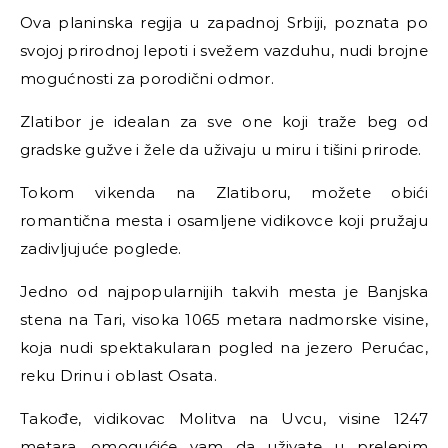
Ova planinska regija u zapadnoj Srbiji, poznata po
svojoj prirodnoj lepoti i svežem vazduhu, nudi brojne
mogućnosti za porodični odmor.
Zlatibor je idealan za sve one koji traže beg od
gradske gužve i žele da uživaju u miru i tišini prirode.
Tokom vikenda na Zlatiboru, možete obići
romantična mesta i osamljene vidikovce koji pružaju
zadivljujuće poglede.
Jedno od najpopularnijih takvih mesta je Banjska
stena na Tari, visoka 1065 metara nadmorske visine,
koja nudi spektakularan pogled na jezero Perućac,
reku Drinu i oblast Osata.
Takođe, vidikovac Molitva na Uvcu, visine 1247
metara, omogućiće vam da uživate u prelepim