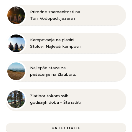
realizaciju
Prirodne znamenitosti na
Tari: Vodopadi, jezera i
planinske staze
Kampovanje na planini
Stolovi: Najlepši kampovi i
prirodne lokacije
Najlepše staze za
pešačenje na Zlatiboru:
Istražite lepotu Srbije
Zlatibor tokom svih
godišnjih doba – Šta raditi
zimi, proleće, leti i jeseni?
KATEGORIJE