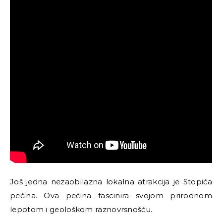
Još jedna nezaobilazna lokalna atrakcija je Stopića
pećina. Ova pećina fascinira svojom prirodnom
lepotom i geološkom raznovrsnošću.