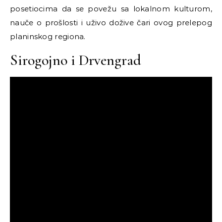
posetiocima da se povežu sa lokalnom kulturom,
nauče o prošlosti i uživo dožive čari ovog prelepog
planinskog regiona.
Sirogojno i Drvengrad