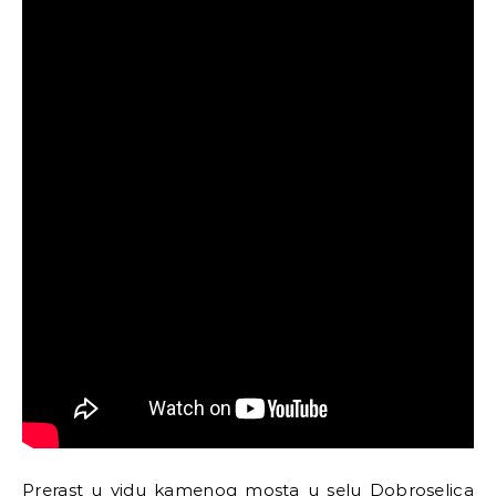
Prerast u vidu kamenog mosta u selu Dobroselica